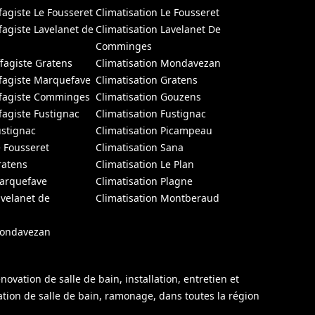
fagiste Le Fousseret
Climatisation Le Fousseret
fagiste Lavelanet de
Climatisation Lavelanet De
Comminges
fagiste Gratens
Climatisation Mondavezan
fagiste Marquefave
Climatisation Gratens
ffagiste Comminges
Climatisation Gouzens
fagiste Fustignac
Climatisation Fustignac
ustignac
Climatisation Picampeau
e Fousseret
Climatisation Sana
ratens
Climatisation Le Plan
Marquefave
Climatisation Plagne
avelanet de
Climatisation Montberaud
Mondavezan
ation de salle de bain, installation, entretien et
ation de salle de bain, ramonage, dans toutes la région