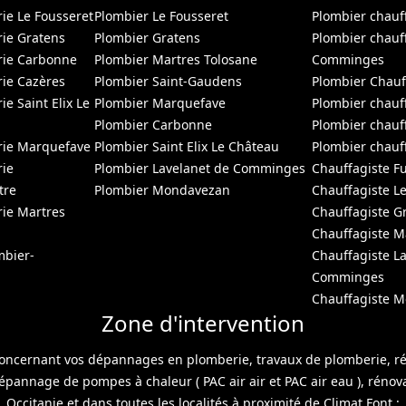
e Le Fousseret
Plombier Le Fousseret
Plombier chauf
ie Gratens
Plombier Gratens
Plombier chauf
ie Carbonne
Plombier Martres Tolosane
Comminges
ie Cazères
Plombier Saint-Gaudens
Plombier Chauf
 Saint Elix Le
Plombier Marquefave
Plombier chauf
Plombier Carbonne
Plombier chau
ie Marquefave
Plombier Saint Elix Le Château
Plombier chauf
ie
Plombier Lavelanet de Comminges
Chauffagiste F
tre
Plombier Mondavezan
Chauffagiste L
ie Martres
Chauffagiste G
Chauffagiste 
mbier-
Chauffagiste L
Comminges
Chauffagiste 
Zone d'intervention
ncernant vos dépannages en plomberie, travaux de plomberie, rénov
dépannage de pompes à chaleur ( PAC air air et PAC air eau ), rénov
Occitanie et dans toutes les localités à proximité de Climat Font :