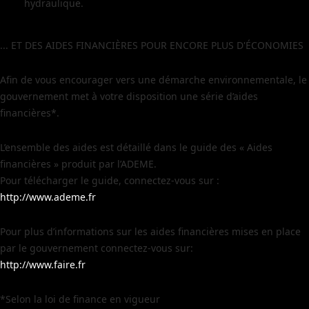
hydraulique.
... ET DES AIDES FINANCIÈRES POUR ENCORE PLUS D'ÉCONOMIES
Afin de vous encourager vers une démarche environnementale, le
gouvernement met à votre disposition une série d’aides
financières*.
L’ensemble des aides est détaillé dans le guide des « Aides
financières » produit par l’ADEME.
Pour télécharger le guide, connectez-vous sur :
http://www.ademe.fr
Pour plus d’informations sur les aides financières mises en place
par le gouvernement connectez-vous sur:
http://www.faire.fr
*Selon la loi de finance en vigueur