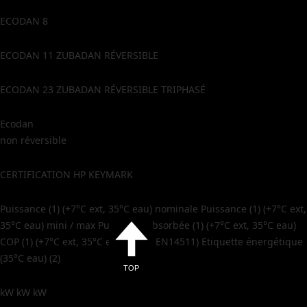
ECODAN 8
ECODAN 11 ZUBADAN RÉVERSIBLE
ECODAN 23 ZUBADAN RÉVERSIBLE TRIPHASÉ
Ecodan
non réversible
CERTIFICATION HP KEYMARK
Puissance (1) (+7°C ext, 35°C eau) nominale Puissance (1) (+7°C ext,
35°C eau) mini / max Puissance absorbée (1) (+7°C ext, 35°C eau)
COP (1) (+7°C ext, 35°C eau, selon EN14511) Etiquette énergétique
(35°C eau) (2)
TOP
kW kW kW