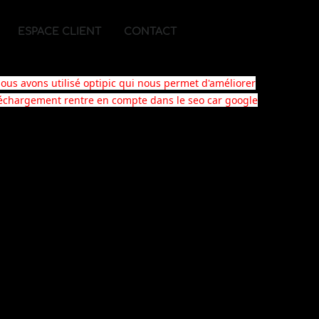
ESPACE CLIENT
CONTACT
nous avons utilisé
optipic
qui nous permet d'améliorer
léchargement rentre en compte dans le seo car google