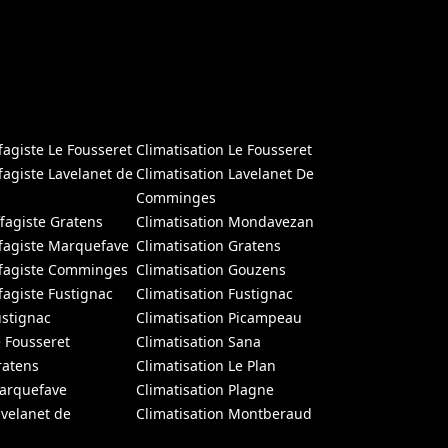
fagiste Le Fousseret
Climatisation Le Fousseret
fagiste Lavelanet de
Climatisation Lavelanet De
Comminges
fagiste Gratens
Climatisation Mondavezan
fagiste Marquefave
Climatisation Gratens
ffagiste Comminges
Climatisation Gouzens
fagiste Fustignac
Climatisation Fustignac
ustignac
Climatisation Picampeau
e Fousseret
Climatisation Sana
ratens
Climatisation Le Plan
Marquefave
Climatisation Plagne
avelanet de
Climatisation Montberaud