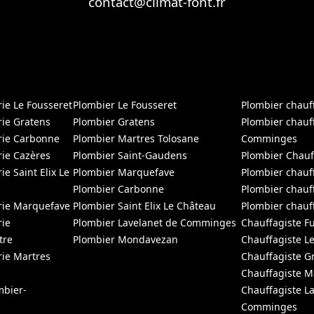
contact@climat-font.fr
e Le Fousseret
Plombier Le Fousseret
Plombier chauf
ie Gratens
Plombier Gratens
Plombier chauf
ie Carbonne
Plombier Martres Tolosane
Comminges
ie Cazères
Plombier Saint-Gaudens
Plombier Chauf
 Saint Elix Le
Plombier Marquefave
Plombier chauf
Plombier Carbonne
Plombier chau
ie Marquefave
Plombier Saint Elix Le Château
Plombier chauf
ie
Plombier Lavelanet de Comminges
Chauffagiste F
tre
Plombier Mondavezan
Chauffagiste L
ie Martres
Chauffagiste G
Chauffagiste 
mbier-
Chauffagiste L
Comminges