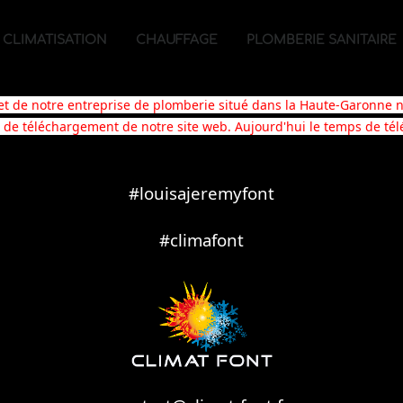
CLIMATISATION
CHAUFFAGE
PLOMBERIE SANITAIRE
net de notre entreprise de plomberie situé dans la Haute-Garonne 
s de téléchargement de notre site web. Aujourd'hui le temps de té
#louisajeremyfont
#climafont