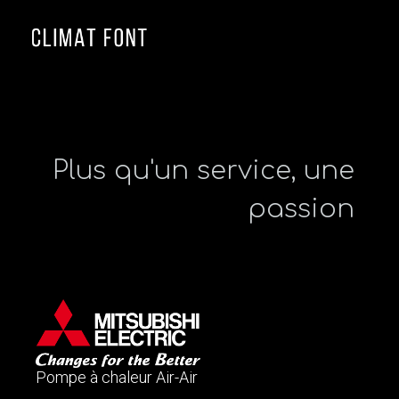
≡
P
l
u
s
q
u
'
u
n
s
e
r
v
i
c
e
,
u
n
e
p
a
s
s
i
o
n
Pompe à chaleur Air-Air