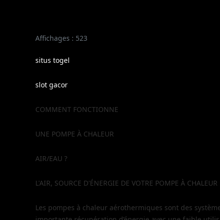
Affichages : 523
situs togel
slot gacor
COMMENT FONCTIONNE
UNE POMPE À CHALEUR
AIR/EAU ?
L'AIR, SOURCE D'ÉNERGIE DE VOTRE POMPE À CHALEUR
Les pompes à chaleur aérothermiques sont des système
importante récupération d’énergie avec une faible utilisat