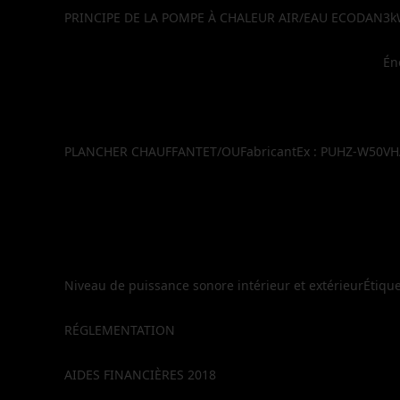
PRINCIPE DE LA POMPE À CHALEUR AIR/EAU ECODAN
3k
É
PLANCHER CHAUFFANT
ET/OU
Fabricant
Ex : PUHZ-W50VH
Niveau de puissance sonore intérieur et extérieur
Étiqu
RÉGLEMENTATION
AIDES FINANCIÈRES 2018