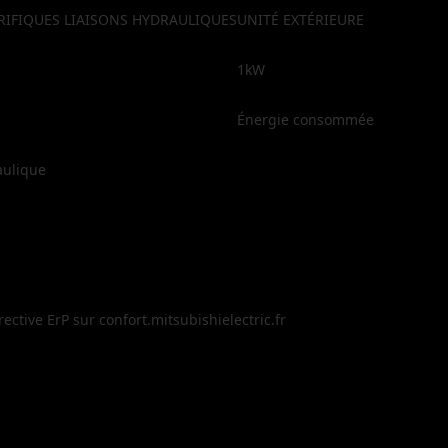
RIFIQUES LIAISONS HYDRAULIQUES
UNITÉ EXTÉRIEURE
1kW
Énergie consommée
aulique
ective ErP sur confort.mitsubishielectric.fr