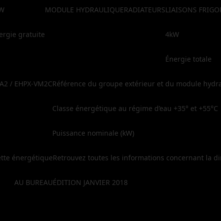
W
MODULE HYDRAULIQUE
RADIATEURS
LIAISONS FRIGO
nergie gratuite
4kW
Énergie totale
A2 / EHPX-VM2C
Référence du groupe extérieur et du module hydr
Classe énergétique au régime d’eau +35° et +55°C
Puissance nominale (kW)
ette énergétique
Retrouvez toutes les informations concernant la dir
AU BUREAU
ÉDITION JANVIER 2018